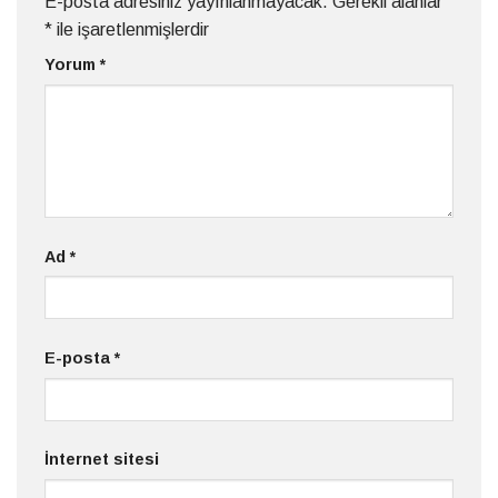
E-posta adresiniz yayınlanmayacak.
Gerekli alanlar
*
ile işaretlenmişlerdir
Yorum
*
Ad
*
E-posta
*
İnternet sitesi