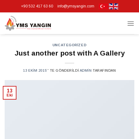
Skip
+90 532 417 63 60
info@ymsyangin.com
to
content
UNCATEGORIZED
Just another post with A Gallery
13 EKIM 2015
’' TE GÖNDERILDI
ADMIN
TARAFINDAN
13
Eki