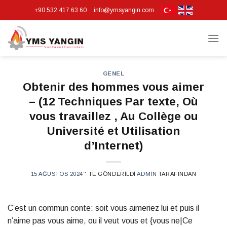
Skip
+90 532 417 63 60
info@ymsyangin.com
to
content
GENEL
Obtenir des hommes vous aimer
– (12 Techniques Par texte, Où
vous travaillez , Au Collège ou
Université et Utilisation
d’Internet)
15 AĞUSTOS 2024
’' TE GÖNDERILDI
ADMIN
TARAFINDAN
C’est un commun conte: soit vous aimeriez lui et puis il
n’aime pas vous aime, ou il veut vous et {vous ne|Ce