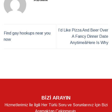
I’d Like Pizza And Beer Over
Find gay hookups near you
A Fancy Dinner Date
now
AnytimeâHere Is Why
BİZİ ARAYIN
Hizmetlerimiz İle İlgili Her Türlü Soru ve Sorunlarınız İçin Bizi
Aramaktan Çekinmeyin.