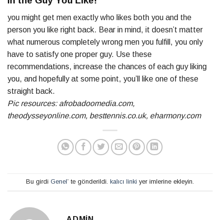
in the Guy You Like!
you might get men exactly who likes both you and the
person you like right back. Bear in mind, it doesn’t matter
what numerous completely wrong men you fulfill, you only
have to satisfy one proper guy. Use these
recommendations, increase the chances of each guy liking
you, and hopefully at some point, you’ll like one of these
straight back.
Pic resources: afrobadoomedia.com,
theodysseyonline.com, besttennis.co.uk, eharmony.com
Bu girdi
Genel
’ te gönderildi.
kalıcı linki
yer imlerine ekleyin.
ADMIN