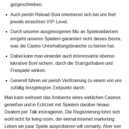
gutgeschrieben.
Auch perish Reload-Boni orientieren sich bei uns feel
jeweils erreichten VIP-Level.
Durch unseren ausgewogenen Mix an Spieleanbietern
entgeht unseren Spielern garantiert nicht dieses Beste,
was die Casino Unterhaltungsbranche zu bieten hat.
Dabei kann man einander auch interessante ebenso
lukrative Boni sichern, durch die Startguthaben und
Freispiele winken.
Generell führen wir perish Verifizierung zu einem von uns
zufällig festgelegten Zeitpunkt durch.
Man kann weltweit das Ambiente eines wirklichen Casinos
genießen und in Echtzeit mit Spielern darüber hinaus
Dealern per Talk interagieren. Die Registrierung lohnt sich
wohl nicht für living room, der einmal internet marketing
Leben ein paar Spiele ausprobieren will certainly. Aber wer