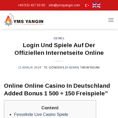
Skip
+90 532 417 63 60
info@ymsyangin.com
to
content
GENEL
Login Und Spiele Auf Der
Offiziellen Internetseite Online
11 ARALIK 2024
’' TE GÖNDERILDI
ADMIN
TARAFINDAN
Online Online Casino In Deutschland
Added Bonus 1 500 + 150 Freispiele”
Content
Fesselnde Live Casino Spiele