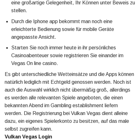
eine großartige Gelegenheit, Ihr Können unter Beweis zu
stellen.
Durch die Iphone app bekommt man noch eine
erleichterte Bedienung sowie für mobile Geräte
angepasste Ansicht.
Starten Sie noch immer heute in ihr persönliches
Casinoabenteuer sowie registrieren Sie einander im
Vegas On line casino.
Es gibt unterschiedliche Wetteinsätze und die Apps können
natürlich lediglich mit Echtgeld genossen werden. Noch ist
auch die Auswahl wirklich nicht übermäßig groß, allerdings
es werden alle relevanten Spiele angeboten, die einen
bekannten Abend im Gambling establishment liefern
werden. Die Registrierung bei Vulkan Vegas dient alleine
dazu, ein eigenes Spielerkonto zu besitzen, auf das male
selbst zugreifen kann.
Vulkan Vegas Login