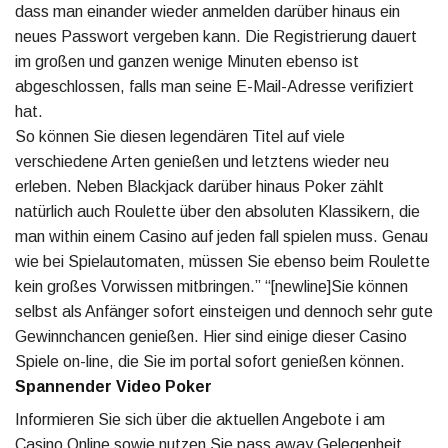
dass man einander wieder anmelden darüber hinaus ein
neues Passwort vergeben kann. Die Registrierung dauert
im großen und ganzen wenige Minuten ebenso ist
abgeschlossen, falls man seine E-Mail-Adresse verifiziert
hat.
So können Sie diesen legendären Titel auf viele
verschiedene Arten genießen und letztens wieder neu
erleben. Neben Blackjack darüber hinaus Poker zählt
natürlich auch Roulette über den absoluten Klassikern, die
man within einem Casino auf jeden fall spielen muss. Genau
wie bei Spielautomaten, müssen Sie ebenso beim Roulette
kein großes Vorwissen mitbringen.” “[newline]Sie können
selbst als Anfänger sofort einsteigen und dennoch sehr gute
Gewinnchancen genießen. Hier sind einige dieser Casino
Spiele on-line, die Sie im portal sofort genießen können.
Spannender Video Poker
Informieren Sie sich über die aktuellen Angebote i am
Casino Online sowie nutzen Sie pass away Gelegenheit,