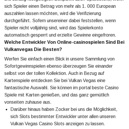
sich Spieler einen Betrag von mehr als 1. 000 European
auszahlen lassen möchten, wird die Verifizierung
durchgeführt. Sofern unsereiner dabei feststellen, wenn
Spieler nicht volljährig sind, wird das Spielerkonto
automatisch gesperrt und erzielte Gewinne eingefroren.
Welche Entwickler Von Online-casinospielen Sind Bei
Vulkanvegas Die Besten?
Werfen Sie einfach einen Blick in unsere Sammlung von
Sofortgewinnspielen ebenso überzeugen Sie einander
selbst von der tollen Kollektion. Auch in Bezug auf
Kartenspiele entdecken Sie bei Vulkan Vegas eine
fantastische Auswahl. Sie können im portal beste Casino
Spiele mit Karten genießen, und das ganz gemütlich
vonseiten zuhause aus.
Darüber hinaus haben Zocker bei uns die Möglichkeit,
sich Slots bestimmter Entwickler unter allen unseren
Vulkan Vegas Casino Slots anzeigen zu lassen.