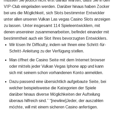
müssen Sie jedoch nicht erst darauf warten, dass Sie in den
VIP-Club eingeladen werden. Darüber hinaus haben Zocker
bei uns die Möglichkeit, sich Slots bestimmter Entwickler
unter allen unseren Vulkan Las vegas Casino Slots anzeigen
zu lassen. Unter insgesamt 114 Spieleentwicklern, mit
denen unsereiner zusammenarbeiten, befindet einander mit
bestimmtheit auch ein Slot Ihres bevorzugten Entwicklers.
Wir lösen Ihr Difficulty, indem wir Ihnen eine Schritt-für-
Schritt-Anleitung zu der Verfügung stellen.
Man öffnet die Casino Seite mit dem Internet browser
oder mittels jeder Vulkan Vegas Iphone app und kann
sich mit seinem schon vorhandenen Konto anmelden.
Dazu passend eine übersichtlich aufgebaute Seite, bei
welcher beispielsweise die Kategorien der Spiele
darüber hinaus diverse Möglichkeiten der Aufteilung
überaus hilfreich sind.” “[newline]Jeder, der auszahlen
möchte, will mit einem sicheren Casino anfertigen.