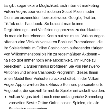
Es gibt sogar expire Möglichkeit, sich internet marketing
Vulkan Vegas über verschiedenen Social Mass media
Diensten anzumelden, beispielsweise Google, Twitter,
TikTok oder Facebook. So braucht man keinen
Registrierungs- und Verifizierungsprozess zu durchlaufen,
da man ein bestehendes Konto nutzen muss. Vulkan Vegas
offeriert eine Vielzahl vonseiten Boni und Promotionen, die
Ihr Spielerlebnis im Online Casino noch aufregender tätigen.
Von Willkommensboni bis hin zu regelmäßigen Aktionen –
ha sido gibt immer noch eine Möglichkeit, Ihr Runde zu
bereichern. Darüber hinaus profitieren Sie von Netzwerk-
Aktionen und einem Cashback-Programm, dieses Ihnen
einen Modul Ihrer Verluste zurückerstattet. In der Vulkan
Vegas App erwarten Sie exklusive Boni und personalisierte
Angebote, die speziell für mobile Spieler entwickelt wurden.
Vulkan Vegas bietet noch eine umfangreiche Sammlung
vonseiten Beste Online Online casino Spielen, die alle
Spielertyp ansprechen.