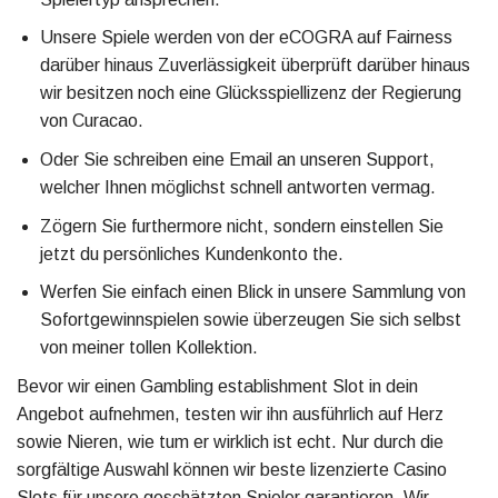
Unsere Spiele werden von der eCOGRA auf Fairness
darüber hinaus Zuverlässigkeit überprüft darüber hinaus
wir besitzen noch eine Glücksspiellizenz der Regierung
von Curacao.
Oder Sie schreiben eine Email an unseren Support,
welcher Ihnen möglichst schnell antworten vermag.
Zögern Sie furthermore nicht, sondern einstellen Sie
jetzt du persönliches Kundenkonto the.
Werfen Sie einfach einen Blick in unsere Sammlung von
Sofortgewinnspielen sowie überzeugen Sie sich selbst
von meiner tollen Kollektion.
Bevor wir einen Gambling establishment Slot in dein
Angebot aufnehmen, testen wir ihn ausführlich auf Herz
sowie Nieren, wie tum er wirklich ist echt. Nur durch die
sorgfältige Auswahl können wir beste lizenzierte Casino
Slots für unsere geschätzten Spieler garantieren. Wir