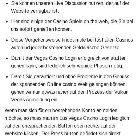
Sie können unseren Live Discussion nutzen, der auf der
Website verfügbar ist.
Hier sind einige der Casino Spiele on the web, die Sie bei
uns sofort genießen können.
Diese Vorgehensweise findet male bei fast allen Casinos
aufgrund jeder bestehenden Geldwäsche Gesetze.
Damit der Vegas Casino Login erfolgreich von statten
gehen kann, sind lediglich sehr wenige Phasen nötig.
Damit Sie garantiert und ohne Probleme in den Genuss
der spannenden On line casino Welt gelangen können,
gehen wir nun etwas näher auf den Prozess der Vulkan
Vegas Anmeldung ein.
Wenn man sich für ein bestehendes Konto anmelden
möchte, so muss man im Las vegas Casino Login lediglich
auf den entsprechenden Button oben rechts auf der
Website klicken. Der Press button befindet sich direkt