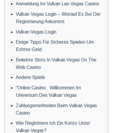
Anmeldung Im Vulkan Las Vegas Casino
Vulkan Vegas Login – Worauf Es Bei Der
Registrierung Ankommt
Vulkan Vegas Login
Einige Tipps Für Sicheres Spielen Um
Echtes Geld
Beliebte Slots In Vulkan Vegas On The
Web Casino
Andere Spiele
“Online Casino: Willkommen Im
Universum Des Vulkan Vegas
Zahlungsmethoden Beim Vulkan Vegas
Casino
Wie Registriere Ich Ein Konto Unter
Vulkan Vegas?