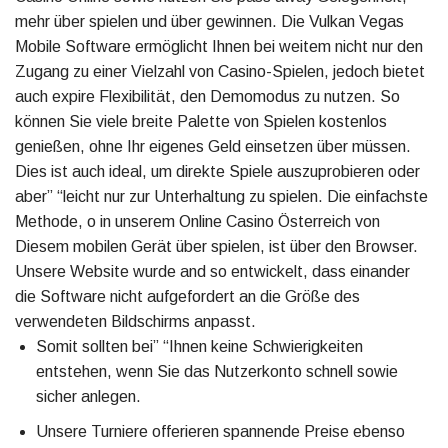
mehr über spielen und über gewinnen. Die Vulkan Vegas
Mobile Software ermöglicht Ihnen bei weitem nicht nur den
Zugang zu einer Vielzahl von Casino-Spielen, jedoch bietet
auch expire Flexibilität, den Demomodus zu nutzen. So
können Sie viele breite Palette von Spielen kostenlos
genießen, ohne Ihr eigenes Geld einsetzen über müssen.
Dies ist auch ideal, um direkte Spiele auszuprobieren oder
aber” “leicht nur zur Unterhaltung zu spielen. Die einfachste
Methode, o in unserem Online Casino Österreich von
Diesem mobilen Gerät über spielen, ist über den Browser.
Unsere Website wurde and so entwickelt, dass einander
die Software nicht aufgefordert an die Größe des
verwendeten Bildschirms anpasst.
Somit sollten bei” “Ihnen keine Schwierigkeiten
entstehen, wenn Sie das Nutzerkonto schnell sowie
sicher anlegen.
Unsere Turniere offerieren spannende Preise ebenso