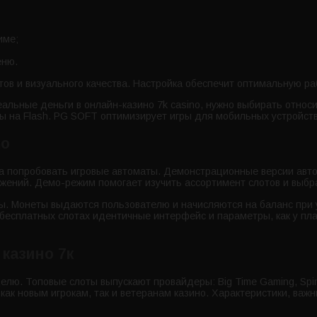
име;
еню.
ов и визуального качества. Настройка обеспечит оптимальную ра
альные деньги в онлайн-казино 7k casino, нужно выбирать отно
 на Flash. PG SOFT оптимизирует игры для мобильных устройств,
no
а попробовать игровые автоматы. Демонстрационные версии автом
жений. Демо-режим помогает изучить ассортимент слотов и выбр
ы. Монеты выдаются пользователю и начисляются на баланс при 
бесплатных слотах идентичные интерфейс и параметры, как у пла
казино 7к
. Топовые слоты выпускают провайдеры: Big Time Gaming, Spinomen
 как новым игрокам, так и ветеранам казино. Характеристики, важ