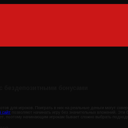
о с бездепозитными бонусами
тов для игроков. Поиграть в них на реальные деньги могут совер
 сайт
позволяют начинать игру без значительных вложений. Эти 
ет, поэтому начинающим игрокам бывает сложно выбрать подход
ино