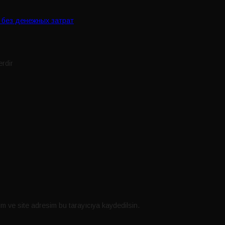
я без денежных затрат
erdir
m ve site adresim bu tarayıcıya kaydedilsin.