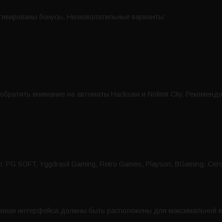
ктивированы бонусы. Низковолатильные варианты:
 обратить внимание на автоматы Hacksaw и Nolimit City. Рекоменд
G SOFT, Yggdrasil Gaming, Retro Games, Playson, BGaming. Сегод
авиши интерфейса должны быть расположены для максимальной в