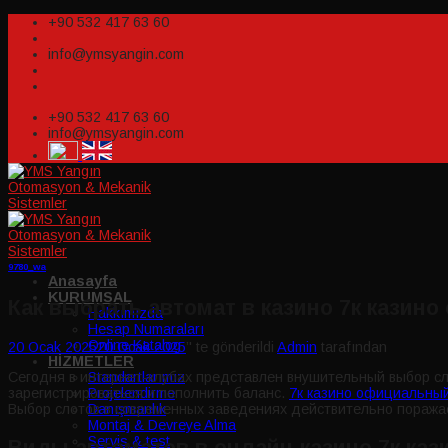
Skip
+90 532 417 63 60
to
content
info@ymsyangin.com
+90 532 417 63 60
info@ymsyangin.com
9780_wa
Anasayfa
KURUMSAL
Как выбрать автомат в казино 7к казин
Hakkımızda
Hesap Numaraları
Online Katalog
20 Ocak 2025
20 Ocak 2025
’' te gönderildi
Admin
tarafından
HİZMETLER
Сегодня в интернет-клубах представлен внушительный выбор сло
Standartlarımız
зарегистрироваться и пополнить баланс.
7к казино официальный
Projelendirme
Выбор слотов в современных заведениях действительно поража
Danışmanlık
Montaj & Devreye Alma
Servis & test
Виды автоматов в онлайн-казино 7к каз