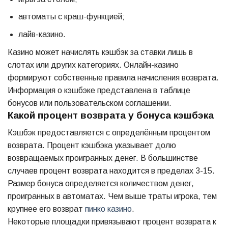
автоматы с краш-функцией;
лайв-казино.
Казино может начислять кэшбэк за ставки лишь в
слотах или других категориях. Онлайн-казино
формируют собственные правила начисления возврата.
Информация о кэшбэке представлена в таблице
бонусов или пользовательском соглашении.
Какой процент возврата у бонуса кэшбэка
Кэшбэк предоставляется с определённым процентом
возврата. Процент кэшбэка указывает долю
возвращаемых проигранных денег. В большинстве
случаев процент возврата находится в пределах 3-15.
Размер бонуса определяется количеством денег,
проигранных в автоматах. Чем выше траты игрока, тем
крупнее его возврат
пинко казино
.
Некоторые площадки привязывают процент возврата к