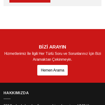
BİZİ ARAYIN
Hizmetlerimiz İle İlgili Her Türlü Soru ve Sorunlarınız İçin Bizi
Aramaktan Çekinmeyin.
Hemen Arama
HAKKIMIZDA