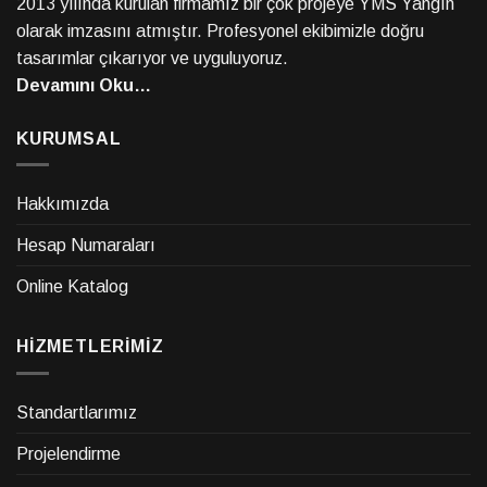
2013 yılında kurulan firmamız bir çok projeye YMS Yangın
olarak imzasını atmıştır. Profesyonel ekibimizle doğru
tasarımlar çıkarıyor ve uyguluyoruz.
Devamını Oku…
KURUMSAL
Hakkımızda
Hesap Numaraları
Online Katalog
HİZMETLERİMİZ
Standartlarımız
Projelendirme