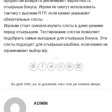
процентом возврата увеличивают вероятность
отыгрыша бонуса. Игроки не смогут использовать
тактику с высоким RTP, если казино указывает
обязательные слоты.
Игрокам стоит сначала изучить слоты в демо-режиме
перед отыгрышем. Тестирование слотов позволяет
подобрать самые выгодные для отыгрыша бонуса. Эти
слоты подходят для отыгрыша кэшбэка, если казино не
ограничивает выбор игр.
Bu girdi
9380_wa
’ te gönderildi.
kalıcı linki
yer imlerine ekleyin.
ADMIN