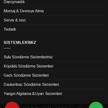
Danışmanlık
Montaj & Devreye Alma
Servis & test
Tedarik
SİSTEMLERİMİZ
Sulu Söndürme Sistemlerimiz
Köpüklü Söndürme Sistemleri
Gazlı Söndürme Sistemleri
Davlumbaz Söndürme Sistemleri
Yangın Algılama &Uyarı Sistemleri