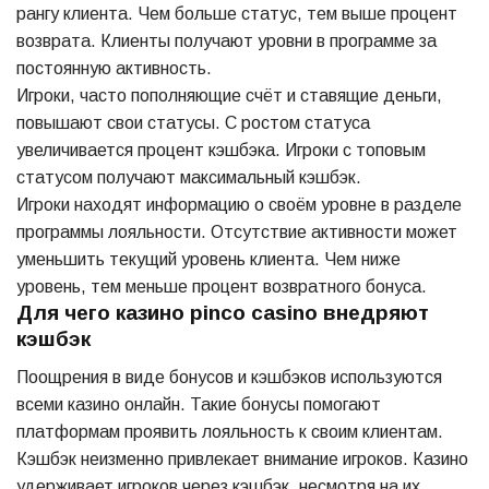
рангу клиента. Чем больше статус, тем выше процент
возврата. Клиенты получают уровни в программе за
постоянную активность.
Игроки, часто пополняющие счёт и ставящие деньги,
повышают свои статусы. С ростом статуса
увеличивается процент кэшбэка. Игроки с топовым
статусом получают максимальный кэшбэк.
Игроки находят информацию о своём уровне в разделе
программы лояльности. Отсутствие активности может
уменьшить текущий уровень клиента. Чем ниже
уровень, тем меньше процент возвратного бонуса.
Для чего казино pinco casino внедряют
кэшбэк
Поощрения в виде бонусов и кэшбэков используются
всеми казино онлайн. Такие бонусы помогают
платформам проявить лояльность к своим клиентам.
Кэшбэк неизменно привлекает внимание игроков. Казино
удерживает игроков через кэшбэк, несмотря на их