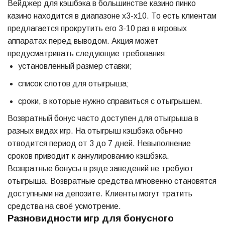
Вейджер для кэшбэка в большинстве казино пинко
казино находится в диапазоне х3-х10. То есть клиентам
предлагается прокрутить его 3-10 раз в игровых
аппаратах перед выводом. Акция может
предусматривать следующие требования:
установленный размер ставки;
список слотов для отыгрыша;
сроки, в которые нужно справиться с отыгрышем.
Возвратный бонус часто доступен для отыгрыша в
разных видах игр. На отыгрыш кэшбэка обычно
отводится период от 3 до 7 дней. Невыполнение
сроков приводит к аннулированию кэшбэка.
Возвратные бонусы в ряде заведений не требуют
отыгрыша. Возвратные средства мгновенно становятся
доступными на депозите. Клиенты могут тратить
средства на своё усмотрение.
Разновидности игр для бонусного