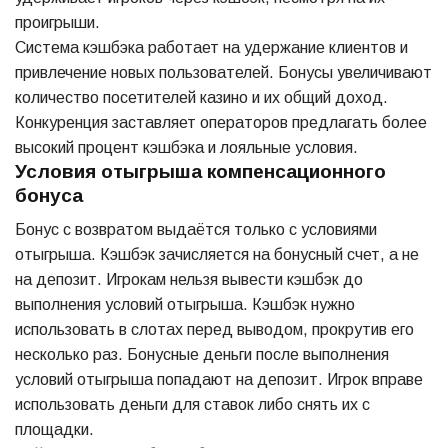
проигрыши.
Система кэшбэка работает на удержание клиентов и
привлечение новых пользователей. Бонусы увеличивают
количество посетителей казино и их общий доход.
Конкуренция заставляет операторов предлагать более
высокий процент кэшбэка и лояльные условия.
Условия отыгрыша компенсационного
бонуса
Бонус с возвратом выдаётся только с условиями
отыгрыша. Кэшбэк зачисляется на бонусный счет, а не
на депозит. Игрокам нельзя вывести кэшбэк до
выполнения условий отыгрыша. Кэшбэк нужно
использовать в слотах перед выводом, прокрутив его
несколько раз. Бонусные деньги после выполнения
условий отыгрыша попадают на депозит. Игрок вправе
использовать деньги для ставок либо снять их с
площадки.