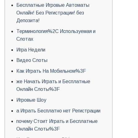
Бесплатные Игровые Автоматы
Онлайн! Без Регистрации! без
Депозита!
Терминология%2C Используемая и
Слотах
Игра Недели
Видео Слоты
Как Играть На Мобильном%3F
же Начать Играть и Бесплатные
Онлайн Слоты%3F
Игровые Шоу
а Играть Бесплатно нет Регистрации
почему Стоит Играть и Бесплатные
Онлайн Слоты%3F