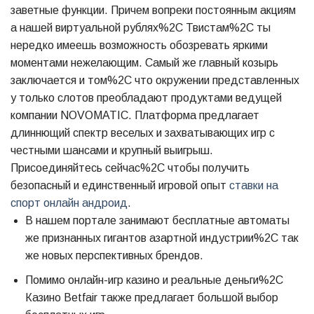
заветные функции. Причем вопреки постоянным акциям
а нашей виртуальной рублях%2C Твистам%2C ты
нередко имеешь возможность обозревать яркими
моментами нежелающим. Самый же главный козырь
заключается и том%2C что окружении представленных
у только слотов преобладают продуктами ведущей
компании NOVOMATIC. Платформа предлагает
длиннющий спектр веселых и захватывающих игр с
честными шансами и крупный выигрыш.
Присоединяйтесь сейчас%2C чтобы получить
безопасный и единственный игровой опыт
ставки на
спорт онлайн андроид
.
В нашем портале занимают бесплатные автоматы
же признанных гигантов азартной индустрии%2C так
же новых перспективных брендов.
Помимо онлайн-игр казино и реальные деньги%2C
Казино Betfair также предлагает большой выбор