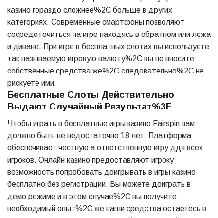
казино гораздо сложнее%2C больше в других
категориях. Современные смартфоны позволяют
сосредоточиться на игре находясь в обратном или лежа
и диване. При игре в бесплатных слотах вы используете
так называемую игровую валюту%2C вы не вносите
собственные средства же%2C следовательно%2C не
рискуете ими.
Бесплатные Слоты Действительно
Выдают Случайный Результат%3F
Чтобы играть в бесплатные игры казино Fairspin вам
должно быть не недостаточно 18 лет. Платформа
обеспечивает честную а ответственную игру ддя всех
игроков. Онлайн казино предоставляют игроку
возможность попробовать доигрывать в игры казино
бесплатно без регистрации. Вы можете доиграть в
демо режиме и в этом случае%2C вы получите
необходимый опыт%2C же ваши средства остаетесь в