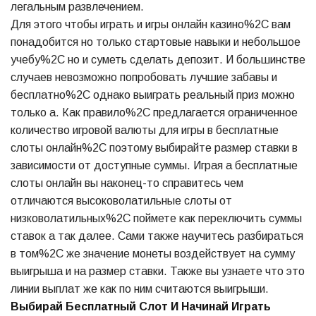
легальным развлечением.
Для этого чтобы играть и игры онлайн казино%2C вам
понадобится но только стартовые навыки и небольшое
учебу%2C но и суметь сделать депозит. И большинстве
случаев невозможно попробовать лучшие забавы и
бесплатно%2C однако выиграть реальный приз можно
только а. Как правило%2C предлагается ограниченное
количество игровой валюты для игры в бесплатные
слоты онлайн%2C поэтому выбирайте размер ставки в
зависимости от доступные суммы. Играя а бесплатные
слоты онлайн вы наконец-то справитесь чем
отличаются высоковолатильные слоты от
низковолатильных%2C поймете как переключить суммы
ставок а так далее. Сами также научитесь разбираться
в том%2C же значение монеты воздействует на сумму
выигрыша и на размер ставки. Также вы узнаете что это
линии выплат же как по ним считаются выигрыши.
Выбирай Бесплатный Слот И Начинай Играть