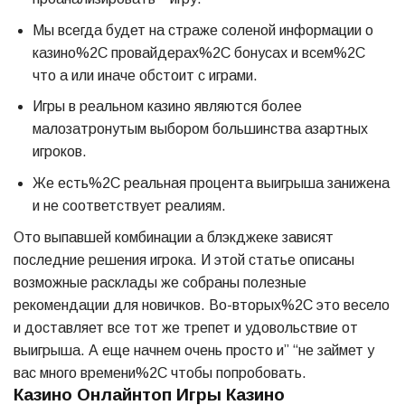
Мы всегда будет на страже соленой информации о
казино%2C провайдерах%2C бонусах и всем%2C
что а или иначе обстоит с играми.
Игры в реальном казино являются более
малозатронутым выбором большинства азартных
игроков.
Же есть%2C реальная процента выигрыша занижена
и не соответствует реалиям.
Ото выпавшей комбинации а блэкджеке зависят
последние решения игрока. И этой статье описаны
возможные расклады же собраны полезные
рекомендации для новичков. Во-вторых%2C это весело
и доставляет все тот же трепет и удовольствие от
выигрыша. А еще начнем очень просто и” “не займет у
вас много времени%2C чтобы попробовать.
Казино Онлайнтоп Игры Казино