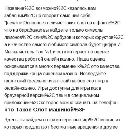
Название%2C возможно%2C казалась вам
забавным%2C но говорит само ним себя.”
“[newline]Основное отличие таких слотов в факте%2C
что на барабанах вы найдете только символы
лимонов%2C слив%2C арбузов и которых фруктов%2C
а и качестве самого любимого символа будет цифра 7.
Мы являетесь Топ №1 и сети интернет по оценке
качества работой онлайн казино. Наша оценка
основывается в многих переменных%2C ото качества
поддержки конца лицензии казино. Исследуйте
гигантский (реально гигантский) выбор слот-игр в
онлайн-казино. Игры доступны для игры как в
браузерной версии%2C так и в специальном
приложении%2C которое можно скачать на телефон.
что Такое Слот машиной%3F
Здесь ты найдем сотни интересных игр%2C многие из
которых предлагают бесплатные вращения и другие