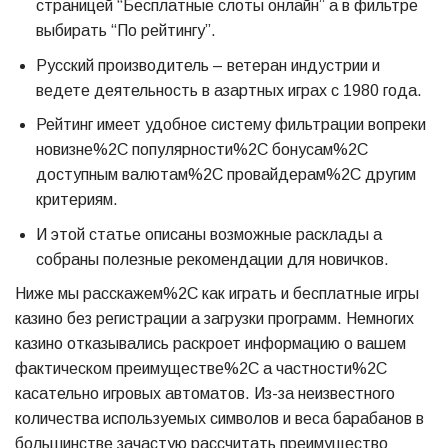
страницей “Бесплатные слоты онлайн” а в фильтре
выбирать “По рейтингу”.
Русский производитель – ветеран индустрии и
ведете деятельность в азартных играх с 1980 года.
Рейтинг имеет удобное систему фильтрации вопреки
новизне%2C популярности%2C бонусам%2C
доступным валютам%2C провайдерам%2C другим
критериям.
И этой статье описаны возможные расклады а
собраны полезные рекомендации для новичков.
Ниже мы расскажем%2C как играть и бесплатные игры
казино без регистрации а загрузки программ. Немногих
казино отказывались раскроет информацию о вашем
фактическом преимуществе%2C а частности%2C
касательно игровых автоматов. Из-за неизвестного
количества используемых символов и веса барабанов в
большинстве зачастую рассчитать преимущество