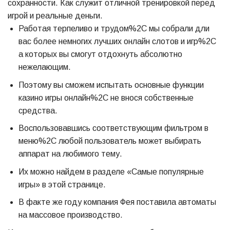
сохранности. Как служит отличной тренировкой перед
игрой и реальные деньги.
Работая терпеливо и трудом%2C мы собрали дли
вас более немногих лучших онлайн слотов и игр%2C
а которых вы смогут отдохнуть абсолютно
нежелающим.
Поэтому вы сможем испытать основные функции
казино игры онлайн%2C не внося собственные
средства.
Воспользовавшись соответствующим фильтром в
меню%2C любой пользователь может выбирать
аппарат на любимого тему.
Их можно найдем в разделе «Самые популярные
игры» в этой странице.
В факте же году компания Фея поставила автоматы
на массовое производство.