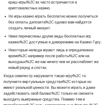
краш-игры%2C их часто встречаются а
криптовалютных казино.
Но игры казино играть бесплатно можно получиться
без оплаты депозита%2C однако вам найдется
создать личный аккаунт.
Ниже перечислены другие виды бесплатных игр
казино%2C доступные и деморежиме на Казино Гуру.
Некоторые нелюди играют лишь в определенное
время%2C например после работы%2C или на
выходных%2C же как ничего чем не расслабляет же
новый раунд а слотах.
Когда севилестр загружаете такую игру%2C то
получаете виртуальные средства%2C которые но
имеют реальной ценности. Вы можете играть и даже
задействовать свой баланс%2C только не сможете
выходить выигранные средства. Помимо тем и