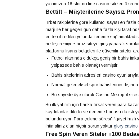
yazımızda 16 slot on line casino siteleri üzerine 
Bettilt – Müşterilerine Sayısız Pr
Trbet rakiplerine göre kullanıcı sayısı en fazla 
marjı ile her geçen gün daha fazla kişi tarafından
en tercih edilen yolunda ilerleme sağlamaktadır
netleştiremiyorsanız siteye giriş yaparak sorula
platformu lisans belgeleri ile güvenilir siteler ara
Futbol alanında oldukça geniş bir bahis imkan
yelpazede bahis olanağı vermiştir.
Bahis sitelerinin adresleri casino oyunlarıyl
Normal geleneksel spor bahislerinin dışında
Bu sayede üye olarak Casino Metropol sitesini
Bu ilk yatırım için harika fırsat veren para kaz
kaydolanlar dilerlerse deneme bonusu da isteyeb
bulunduruyor. Para çekme süresi” “gayet hızlı
ihtimaliniz olan hiçbir sorun yoktur
glory casino 
Free Spin Veren Siteler +100 Beda