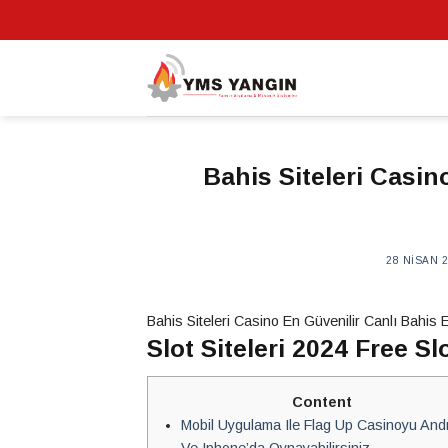
Skip
to
content
Bahis Siteleri Casin
28 NISAN 
Bahis Siteleri Casino En Güvenilir Canlı Bahis 
Slot Siteleri 2024 Free S
Content
Mobil Uygulama Ile Flag Up Casinoyu And