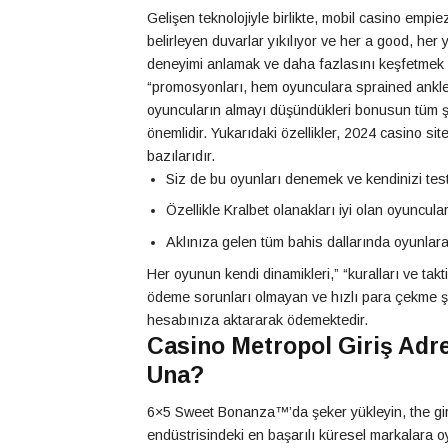
Gelişen teknolojiyle birlikte, mobil casino empi
belirleyen duvarlar yıkılıyor ve her a good, her 
deneyimi anlamak ve daha fazlasını keşfetmek i
“promosyonları, hem oyunculara sprained ankle 
oyuncuların almayı düşündükleri bonusun tüm şart
önemlidir. Yukarıdaki özellikler, 2024 casino sit
bazılarıdır.
Siz de bu oyunları denemek ve kendinizi test 
Özellikle Kralbet olanakları iyi olan oyuncula
Aklınıza gelen tüm bahis dallarında oyunlara
Her oyunun kendi dinamikleri,” “kuralları ve takt
ödeme sorunları olmayan ve hızlı para çekme şan
hesabınıza aktararak ödemektedir.
Casino Metropol Giriş Adr
Una?
6×5 Sweet Bonanza™’da şeker yükleyin, the girl
endüstrisindeki en başarılı küresel markalara oyun