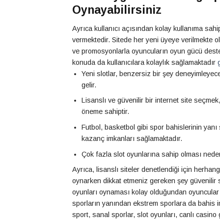
Oynayabilirsiniz
Ayrıca kullanıcı açısından kolay kullanıma sahip
vermektedir. Sitede her yeni üyeye verilmekte
ve promosyonlarla oyuncuların oyun gücü deste
konuda da kullanıcılara kolaylık sağlamaktadır
Yeni slotlar, benzersiz bir şey deneyimleyece
gelir.
Lisanslı ve güvenilir bir internet site seçmek,
öneme sahiptir.
Futbol, basketbol gibi spor bahislerinin yanı 
kazanç imkanları sağlamaktadır.
Çok fazla slot oyunlarına sahip olması neden
Ayrıca, lisanslı siteler denetlendiği için herhan
oynarken dikkat etmeniz gereken şey güvenilir s
oyunları oynaması kolay olduğundan oyuncular b
sporların yanından ekstrem sporlara da bahis im
sport, sanal sporlar, slot oyunları, canlı casin