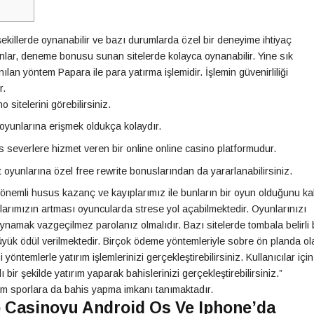
 şekillerde oynanabilir ve bazı durumlarda özel bir deneyime ihtiyaç
nlar, deneme bonusu sunan sitelerde kolayca oynanabilir. Yine sık
nılan yöntem Papara ile para yatırma işlemidir. İşlemin güvenirliliği
r.
o sitelerini görebilirsiniz.
 oyunlarına erişmek oldukça kolaydır.
everlere hizmet veren bir online online casino platformudur.
 oyunlarına özel free rewrite bonuslarından da yararlanabilirsiniz.
 önemli husus kazanç ve kayıplarımız ile bunların bir oyun olduğunu ka
larımızın artması oyuncularda strese yol açabilmektedir. Oyunlarınızı
ynamak vazgeçilmez parolanız olmalıdır. Bazı sitelerde tombala belirli 
 büyük ödül verilmektedir. Birçok ödeme yöntemleriyle sobre ön planda ol
ntemlerle yatırım işlemlerinizi gerçekleştirebilirsiniz. Kullanıcılar için
bir şekilde yatırım yaparak bahislerinizi gerçekleştirebilirsiniz.”
em sporlara da bahis yapma imkanı tanımaktadır.
p Casinoyu Android Os Ve Iphone’da