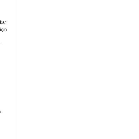
 kar
için
r
a