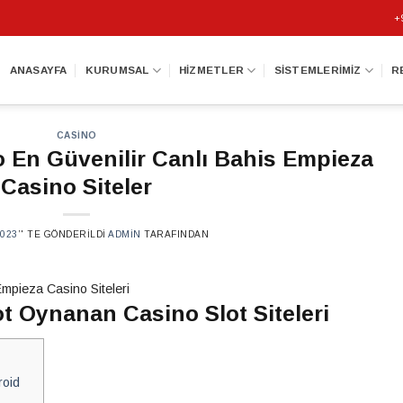
+
ANASAYFA
KURUMSAL
HİZMETLER
SİSTEMLERİMİZ
R
CASINO
o En Güvenilir Canlı Bahis Empieza
Casino Siteler
2023
’' TE GÖNDERILDI
ADMIN
TARAFINDAN
Empieza Casino Siteleri
lot Oynanan Casino Slot Siteleri
roid