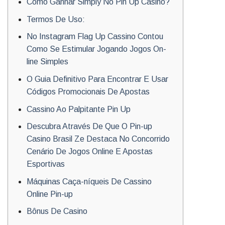
Como Ganhar Simply No Pin Up Casino?
Termos De Uso:
No Instagram Flag Up Cassino Contou
Como Se Estimular Jogando Jogos On-
line Simples
O Guia Definitivo Para Encontrar E Usar
Códigos Promocionais De Apostas
Cassino Ao Palpitante Pin Up
Descubra Através De Que O Pin-up
Casino Brasil Ze Destaca No Concorrido
Cenário De Jogos Online E Apostas
Esportivas
Máquinas Caça-níqueis De Cassino
Online Pin-up
Bônus De Casino