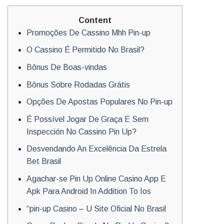
Content
Promoções De Cassino Mhh Pin-up
O Cassino É Permitido No Brasil?
Bônus De Boas-vindas
Bônus Sobre Rodadas Grátis
Opções De Apostas Populares No Pin-up
É Possível Jogar De Graça E Sem
Inspección No Cassino Pin Up?
Desvendando An Excelência Da Estrela
Bet Brasil
Agachar-se Pin Up Online Casino App E
Apk Para Android In Addition To Ios
“pin-up Casino – U Site Oficial No Brasil