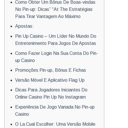
Como Obter Um Bônus De Boas-vindas
No Pin-up: Dicas” “At The Estratégias
Para Tirar Vantagem Ao Máximo
Apostas:
Pin Up Casino – Um Líder No Mundo Do
Entretenimento Para Jogos De Apostas
Como Fazer Login Na Sua Conta Do Pin-
up Casino
Promoções Pin-up, Bônus E Fichas
Versão Móvel E Aplicativo Flag Up
Dicas Para Jogadores Iniciantes Do
Online Casino Pin Up No Instagram
Experiência De Jogo Variada No Pin-up
Casino
O La Cual Escolher: Uma Versão Mobile