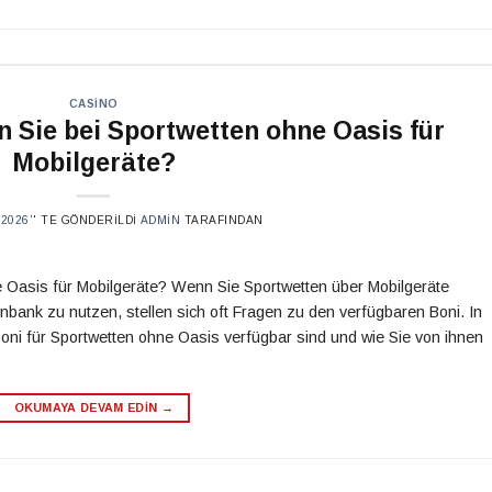
CASINO
 Sie bei Sportwetten ohne Oasis für
Mobilgeräte?
2026
’' TE GÖNDERILDI
ADMIN
TARAFINDAN
e Oasis für Mobilgeräte? Wenn Sie Sportwetten über Mobilgeräte
nbank zu nutzen, stellen sich oft Fragen zu den verfügbaren Boni. In
Boni für Sportwetten ohne Oasis verfügbar sind und wie Sie von ihnen
OKUMAYA DEVAM EDIN
→