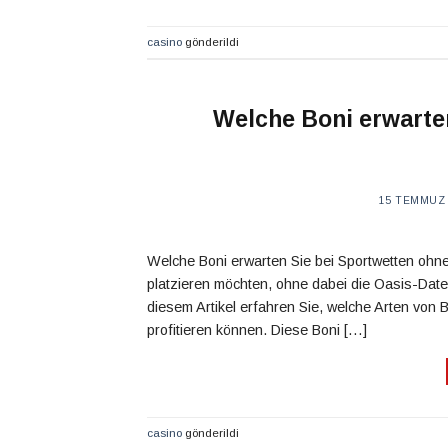
casino
gönderildi
Welche Boni erwarten
15 TEMMUZ 
Welche Boni erwarten Sie bei Sportwetten ohn
platzieren möchten, ohne dabei die Oasis-Date
diesem Artikel erfahren Sie, welche Arten von 
profitieren können. Diese Boni […]
casino
gönderildi