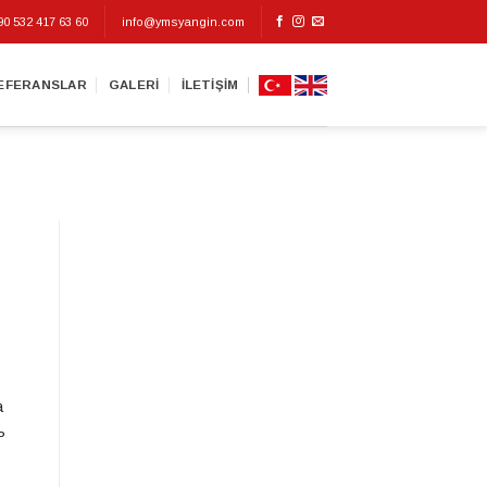
90 532 417 63 60
info@ymsyangin.com
EFERANSLAR
GALERI
İLETİŞİM
а
ь