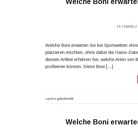
Welche Boni erwarten
15 TEMMUZ 
Welche Boni erwarten Sie bei Sportwetten ohn
platzieren möchten, ohne dabei die Oasis-Date
diesem Artikel erfahren Sie, welche Arten von 
profitieren können. Diese Boni […]
casino
gönderildi
Welche Boni erwarten