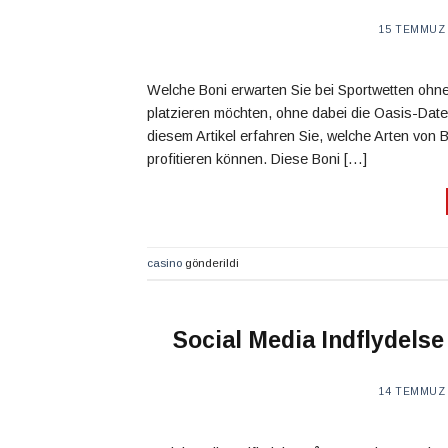
15 TEMMUZ 
Welche Boni erwarten Sie bei Sportwetten ohn
platzieren möchten, ohne dabei die Oasis-Date
diesem Artikel erfahren Sie, welche Arten von 
profitieren können. Diese Boni […]
casino
gönderildi
Social Media Indflydels
14 TEMMUZ 