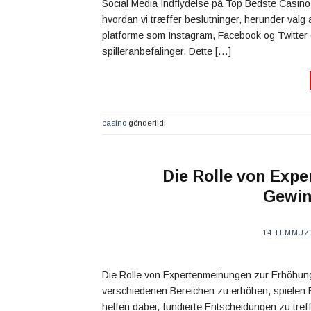
Social Media Indflydelse på Top Bedste Casino 
hvordan vi træffer beslutninger, herunder valg 
platforme som Instagram, Facebook og Twitter 
spilleranbefalinger. Dette […]
casino
gönderildi
Die Rolle von Exp
Gewin
14 TEMMUZ 
Die Rolle von Expertenmeinungen zur Erhöhun
verschiedenen Bereichen zu erhöhen, spielen
helfen dabei, fundierte Entscheidungen zu tre