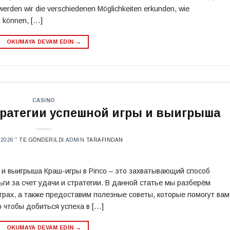
l werden wir die verschiedenen Möglichkeiten erkunden, wie
n können, […]
OKUMAYA DEVAM EDIN
→
CASINO
стратегии успешной игры и выигрыша
2026
’' TE GÖNDERILDI
ADMIN
TARAFINDAN
ы и выигрыша Краш-игры в Pinco – это захватывающий способ
ги за счет удачи и стратегии. В данной статье мы разберём
грах, а также предоставим полезные советы, которые помогут вам
 чтобы добиться успеха в […]
OKUMAYA DEVAM EDIN
→