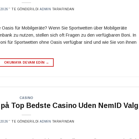
2026
’' TE GÖNDERILDI
ADMIN
TARAFINDAN
e Oasis für Mobilgeräte? Wenn Sie Sportwetten über Mobilgeräte
nbank zu nutzen, stellen sich oft Fragen zu den verfügbaren Boni. In
Boni für Sportwetten ohne Oasis verfügbar sind und wie Sie von ihnen
OKUMAYA DEVAM EDIN
→
CASINO
e på Top Bedste Casino Uden NemID Valg
2026
’' TE GÖNDERILDI
ADMIN
TARAFINDAN