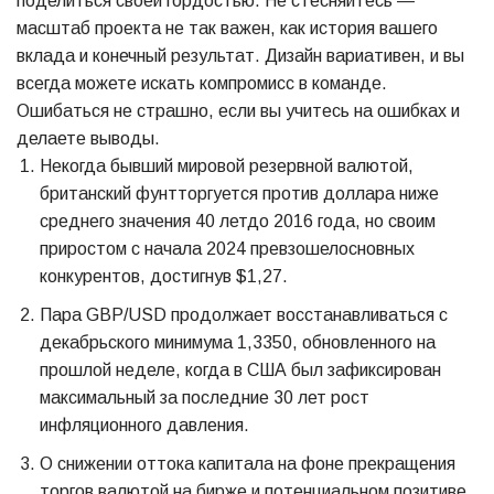
поделиться своей гордостью. Не стесняйтесь —
масштаб проекта не так важен, как история вашего
вклада и конечный результат. Дизайн вариативен, и вы
всегда можете искать компромисс в команде.
Ошибаться не страшно, если вы учитесь на ошибках и
делаете выводы.
Некогда бывший мировой резервной валютой,
британский фунтторгуется против доллара ниже
среднего значения 40 летдо 2016 года, но своим
приростом с начала 2024 превзошелосновных
конкурентов, достигнув $1,27.
Пара GBP/USD продолжает восстанавливаться с
декабрьского минимума 1,3350, обновленного на
прошлой неделе, когда в США был зафиксирован
максимальный за последние 30 лет рост
инфляционного давления.
О снижении оттока капитала на фоне прекращения
торгов валютой на бирже и потенциальном позитиве