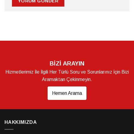
BİZİ ARAYIN
Hizmetlerimiz İle İlgili Her Türlü Soru ve Sorunlarınız İçin Bizi
Aramaktan Çekinmeyin.
Hemen Arama
HAKKIMIZDA