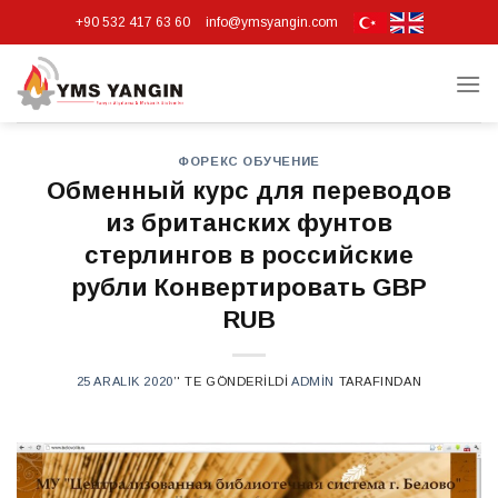
Skip
+90 532 417 63 60
info@ymsyangin.com
to
content
ФОРЕКС ОБУЧЕНИЕ
Обменный курс для переводов
из британских фунтов
стерлингов в российские
рубли Конвертировать GBP
RUB
25 ARALIK 2020
’' TE GÖNDERILDI
ADMIN
TARAFINDAN